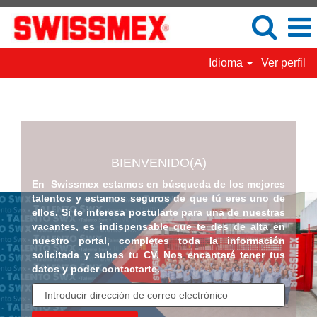
Idioma
Ver perfil
BIENVENIDO(A)
En Swissmex estamos en búsqueda de los mejores
talentos y estamos seguros de que tú eres uno de
ellos. Si te interesa postularte para una de nuestras
vacantes, es indispensable que te des de alta en
nuestro portal, completes toda la información
solicitada y subas tu CV. Nos encantará tener tus
datos y poder contactarte.